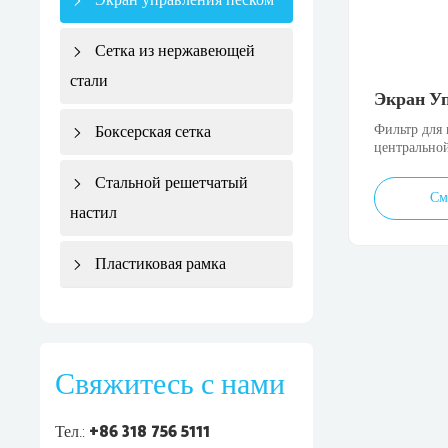
Экран управления песком
Сетка из нержавеющей
стали
Экран У
Фильтр для 
Боксерская сетка
центральной
перфориров
Стальной решетчатый
кольца из н
См
настил
Пластиковая рамка
Свяжитесь с нами
Тел.:
+86 318 756 5111