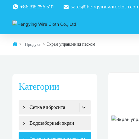
+86 318 756 5111
sales@hengyingwirecloth.co
Экран управления песком
Продукт
Категории
Сетка вибросита
Водозаборный экран