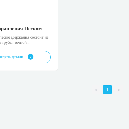
правления Песком
пескозадержания состоит из
 трубы, точной
анной сетчатой оболочки и
ержавеющей стали.
отреть детали
1
<
>