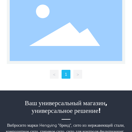
1
<
>
Ваш универсальный магазин,
универсальное решение!
Вибросито марки Hengying "бренд", сито из нержавеющей стали,
композитное сито, грязевое сито, сито для контроля фильтрующего