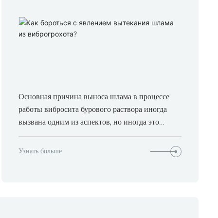
Основная причина выноса шлама в процессе
работы вибросита бурового раствора иногда
вызвана одним из аспектов, но иногда это
вызвано многофакторным сбоем, поэтому мы
надеемся, что пользователи смогут
Узнать больше
своевременно и точно проанализировать
причины и устранить неполадки, чтобы
обеспечить нормальную работу оборудования.