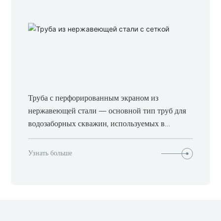
Труба с перфорированным экраном из
нержавеющей стали — основной тип труб для
водозаборных скважин, используемых в
водозаборной отрасли. Она сваривается из
проволоки V-образной формы и опорного
Узнать больше
стержня с помощью современной сварки
точечным сопротивлением. Такая
перфорированная труба отличается прочностью
конструкции, большой площадью отверстий,
коррозионной стойкостью, отсутствием засоров