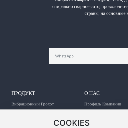
спирально сварное сито, проволочно-
страны, на основные
ПРОДУКТ
О НАС
Вибрационный Грохот
Профиль Компании
Водозаборный Экран
Культура
COOKIES
Экран Управления Песком
Выставка