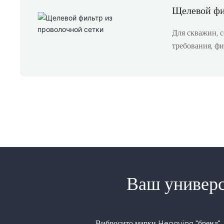
Щелевой фи
Для скважин, 
требования, фи
или насосно-к
Ваш универс
Вибросито марки Hengying "бренд", 