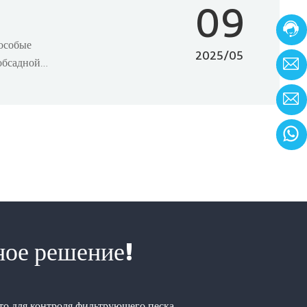
09
особые
2025/05
обсадной
ное решение!
то для контроля фильтрующего песка,