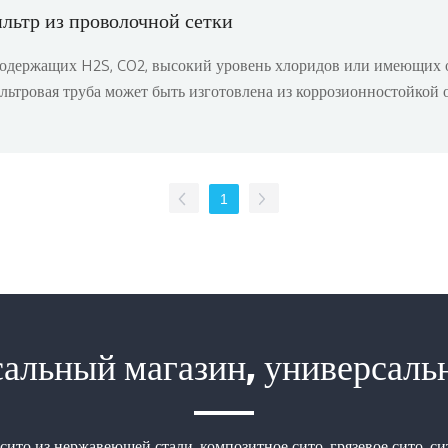
и не требует технического обслуживания.
льтр из проволочной сетки
содержащих H2S, CO2, высокий уровень хлоридов или имеющих 
льтровая труба может быть изготовлена из коррозионностойкой 
омпрессорной трубы.
1
альный магазин, универсаль
сито из нержавеющей стали, композитное сито, грязевое сито, си