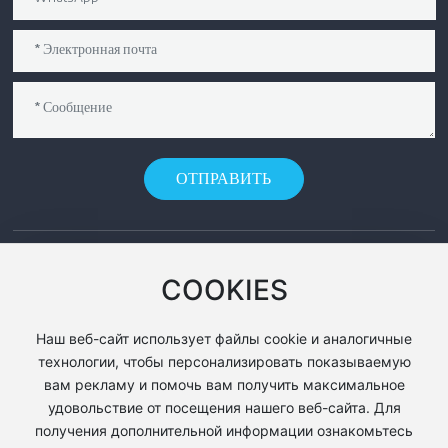
ОТПРАВИТЬ
КОНТАКТЫ
COOKIES
Тел.:
+86 318 756 5111
Наш веб-сайт использует файлы cookie и аналогичные
Факс:
+86 318 753 7111
технологии, чтобы персонализировать показываемую
почта:
sales@hengyingwirecloth.com
вам рекламу и помочь вам получить максимальное
удовольствие от посещения нашего веб-сайта. Для
почта:
info@hengyingwirecloth.com
получения дополнительной информации ознакомьтесь
Адрес: NO.17 Jing Wu Road, High and New Tech Development