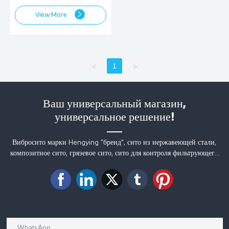
View More
1
<
>
Ваш универсальный магазин,
универсальное решение!
Вибросито марки Hengying "бренд", сито из нержавеющей стали,
композитное сито, грязевое сито, сито для контроля фильтрующего
песка, спирально сварное сито, проволочно-навитое сварное сито,
стальной решетчатый настил и другие продукты продаются в
различные регионы страны, на основные нефтяные месторождения
Китая и в многочисленные страны и регионы по всему миру.